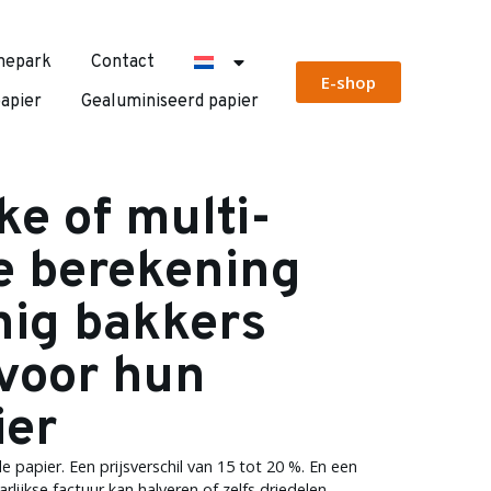
nepark
Contact
E-shop
papier
Gealuminiseerd papier
e of multi-
e berekening
nig bakkers
voor hun
ier
e papier. Een prijsverschil van 15 tot 20 %. En een
rlijkse factuur kan halveren of zelfs driedelen —