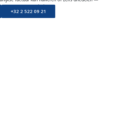
t naar wat je erop bakt.
+32 2 522 09 21