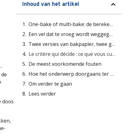
Inhoud van het artikel
One-bake of multi-bake: de berekening die weinig bakkers maken voor hun bakpapier
Een vel dat te vroeg wordt weggegooid
Twee versies van bakpapier, twee gebruikslogica’s
Le critère qui décide : ce que vous cuisez dessus
De meest voorkomende fouten
-
Hoe het onderwerp doorgaans ter sprake komt
t de
e
Om verder te gaan
Lees verder
e doos
kken,
ne-