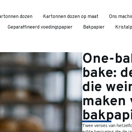
artonnen dozen
Kartonnen dozen op maat
Ons machi
Geparaffineerd voedingspapier
Bakpapier
Kristal
One-bak
bake: d
die wei
maken 
bakpap
Twee versies van hetzelfd
echte besparing die de jaa