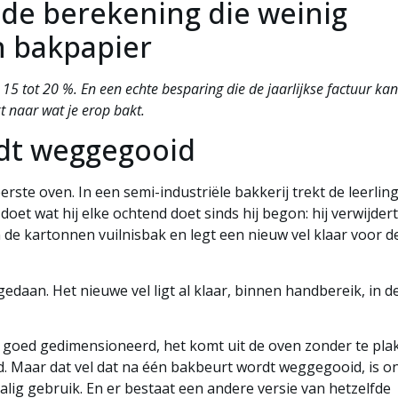
 de berekening die weinig
 bakpapier
n 15 tot 20 %. En een echte besparing die de jaarlijkse factuur kan
t naar wat je erop bakt.
rdt weggegooid
rste oven. In een semi-industriële bakkerij trekt de leerling
doet wat hij elke ochtend doet sinds hij begon: hij verwijder
n de kartonnen vuilnisbak en legt een nieuw vel klaar voor d
gedaan. Het nieuwe vel ligt al klaar, binnen handbereik, in d
is goed gedimensioneerd, het komt uit de oven zonder te pla
d. Maar dat vel dat na één bakbeurt wordt weggegooid, is o
ig gebruik. En er bestaat een andere versie van hetzelfde