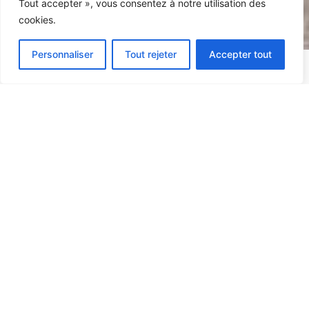
Tout accepter », vous consentez à notre utilisation des
cookies.
Personnaliser
Tout rejeter
Accepter tout
Wie wij zijn?
Met bijna
80 jaar knowhow
in
huis ontwerpen we
verpakkingsoplossingen voor
elke behoefte. Van ons begin in
Brussel tot onze uitbreiding in
Wallonië hebben we
in België
en Europa
een
solide
reputatie
opgebouwd voor het
verwerken van papier en karton
in alle formaten.
Heb je
kookpapier
,
gesiliconiseerd papier of een