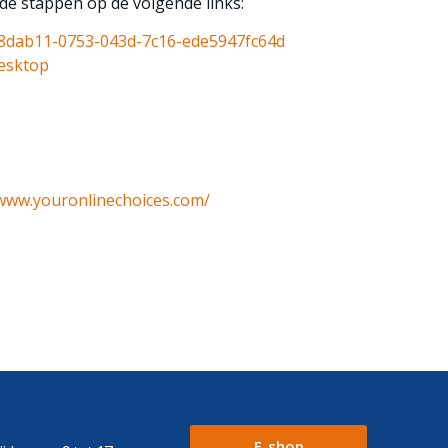
 de stappen op de volgende links:
168dab11-0753-043d-7c16-ede5947fc64d
esktop
/www.youronlinechoices.com/
E-shop