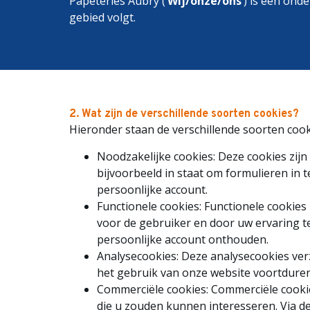
Papeteries Aubry
(‘
Wij/onze/ons
’) is een ond
gebied volgt.
2. Wat zijn de verschillende soorten cookies?
Hieronder staan de verschillende soorten cook
Noodzakelijke cookies: Deze cookies zijn
bijvoorbeeld in staat om formulieren in 
persoonlijke account.
Functionele cookies: Functionele cookie
voor de gebruiker en door uw ervaring te 
persoonlijke account onthouden.
Analysecookies: Deze analysecookies ve
het gebruik van onze website voortduren
Commerciële cookies: Commerciële cooki
die u zouden kunnen interesseren. Via 