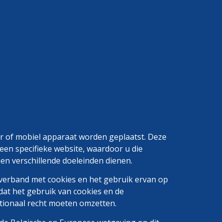
chinepark
Contact
E-shop
pier
Gealuminiseerd papier
er of mobiel apparaat worden geplaatst. Deze
een specifieke website, waardoor u die
en verschillende doeleinden dienen.
 verband met cookies en het gebruik ervan op
 dat het gebruik van cookies en de
ationaal recht moeten omzetten.