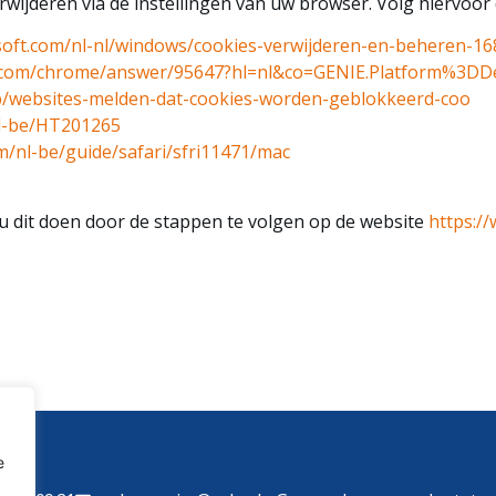
rwijderen via de instellingen van uw browser. Volg hiervoor
osoft.com/nl-nl/windows/cookies-verwijderen-en-beheren-
e.com/chrome/answer/95647?hl=nl&co=GENIE.Platform%3DD
/kb/websites-melden-dat-cookies-worden-geblokkeerd-coo
nl-be/HT201265
m/nl-be/guide/safari/sfri11471/mac
 u dit doen door de stappen te volgen op de website
https:/
e