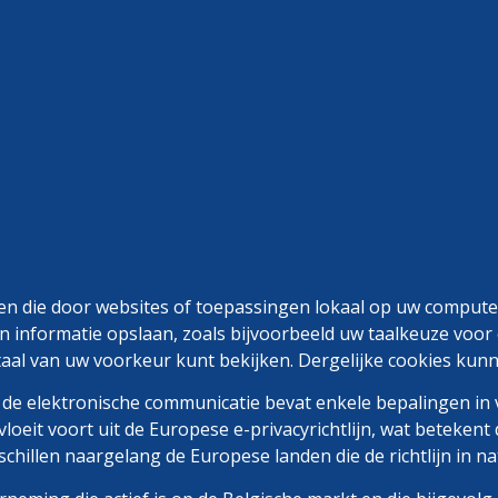
Kartonnen dozen
Kartonnen dozen op maat
Ons ma
Geparaffineerd voedingspapier
Bakpapier
Kristalpa
den die door websites of toepassingen lokaal op uw comput
 informatie opslaan, zoals bijvoorbeeld uw taalkeuze voor 
aal van uw voorkeur kunt bekijken. Dergelijke cookies kunn
e de elektronische communicatie bevat enkele bepalingen in
loeit voort uit de Europese e-privacyrichtlijn, wat betekent
chillen naargelang de Europese landen die de richtlijn in n