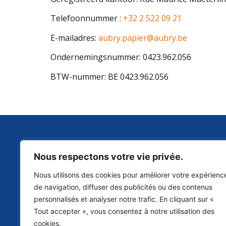
Telefoonnummer :
+32 2 522 09 21
E-mailadres:
aubry.papier@aubry.be
Ondernemingsnummer: 0423.962.056
BTW-nummer: BE 0423.962.056
Maurice Maeterlinckstraat 3, 1480 Tubeke
+32 2
Nous respectons votre vie privée.
Nous utilisons des cookies pour améliorer votre expérienc
de navigation, diffuser des publicités ou des contenus
2026 © Papeteries Aubry | Designed by
Bluetime
– Bluebook
personnalisés et analyser notre trafic. En cliquant sur «
Tout accepter », vous consentez à notre utilisation des
cookies.