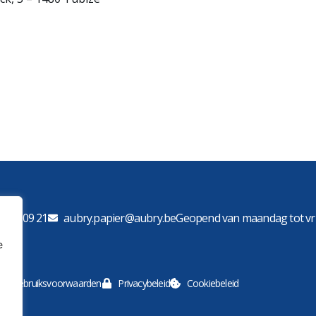
 522 09 21
aubry.papier@aubry.be
Geopend van maandag tot vrij
e
Gebruiksvoorwaarden
Privacybeleid
Cookiebeleid