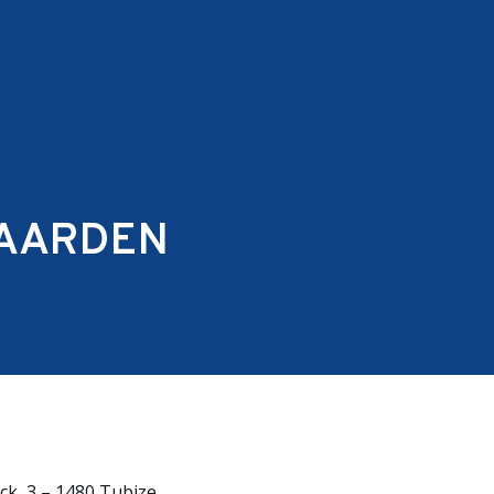
tonnen dozen
Kartonnen dozen op maat
Ons machin
Geparaffineerd voedingspapier
Bakpapier
Kristalpa
AARDEN
ck, 3 – 1480 Tubize