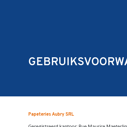
Home
Papieren
Kar
Vetvrij papier
GEBRUIKSVOORW
Papeteries Aubry SRL
Geregistreerd kantoor: Rue Maurice Maeterlin