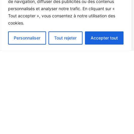
de navigation, diffuser des publicités ou des contenus
personnalisés et analyser notre trafic. En cliquant sur «
Tout accepter », vous consentez à notre utilisation des
cookies.
Personnaliser
Tout rejeter
Accepter tout
Gewenste producten
Bruin kraftpapier
Kraft+PE
Gealuminiseerd papier
Kristalpapier
Bakpapier
Krantenpapier
Vetvrij papier
Maskeerpapier
Geparaffineerd papier